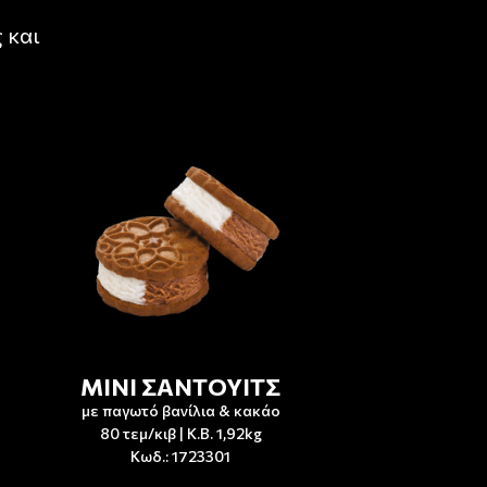
 και
ΜΙΝΙ ΣΑΝΤΟΥΙΤΣ
με παγωτό βανίλια & κακάο
80 τεμ/κιβ | Κ.Β. 1,92kg
Κωδ.: 1723301