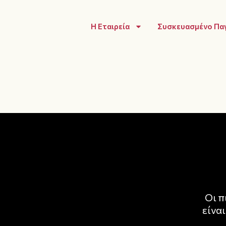
Η Εταιρεία
Συσκευασμένο Πα
Οι π
είνα