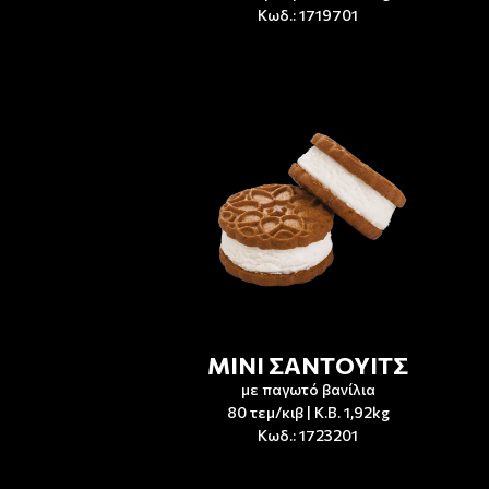
Κωδ.: 1719701
ΜΙΝΙ ΣΑΝΤΟΥΙΤΣ
με παγωτό βανίλια
80 τεμ/κιβ | Κ.Β. 1,92kg
Κωδ.: 1723201