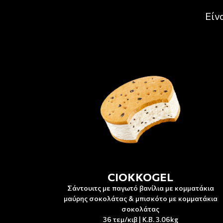
Είν
CIOKKOGEL
Σάντουιτς με παγωτό βανίλια με κομματάκια
μαύρης σοκολάτας & μπισκότο με κομματάκια
σοκολάτας
36 τεμ/κιβ | Κ.Β. 3.06kg