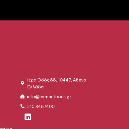
Ιερά Οδός 88, 10447, Αθήνα,
Ελλάδα
info@mennefoods.gr
210 3487400
rvice