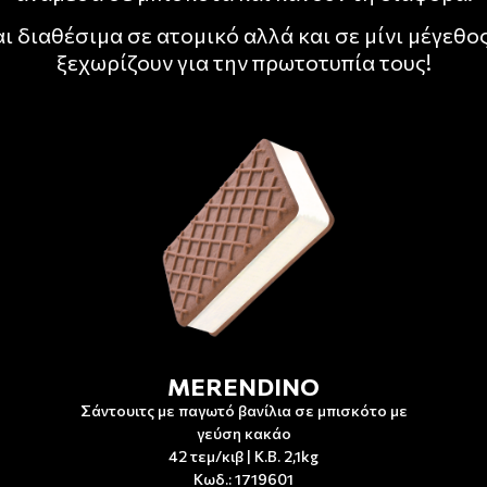
αι διαθέσιμα σε ατομικό αλλά και σε μίνι μέγεθος
ξεχωρίζουν για την πρωτοτυπία τους!
MERENDINO
Σάντουιτς με παγωτό βανίλια σε μπισκότο με
γεύση κακάο
42 τεμ/κιβ | Κ.Β. 2,1kg
Κωδ.: 1719601