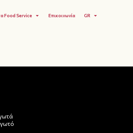
α Food Service
Επικοινωνία
GR
αγωτά
αγωτό